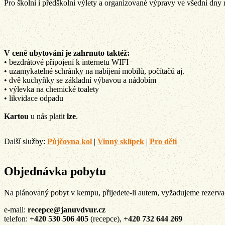
Pro školní i předškolní výlety a organizované výpravy ve všední dny
V ceně ubytování je zahrnuto taktéž:
• bezdrátové připojení k internetu WIFI
• uzamykatelné schránky na nabíjení mobilů, počítačů aj.
• dvě kuchyňky se základní výbavou a nádobím
• výlevka na chemické toalety
• likvidace odpadu
Kartou
u nás platit
lze
.
Další služby:
Půjčovna kol
|
Vinný sklípek
|
Pro děti
Objednávka pobytu
Na plánovaný pobyt v kempu, přijedete-li autem, vyžadujeme rezervaci
e-mail:
recepce@januvdvur.cz
telefon:
+420 530 506 405
(recepce),
+420 732 644 269