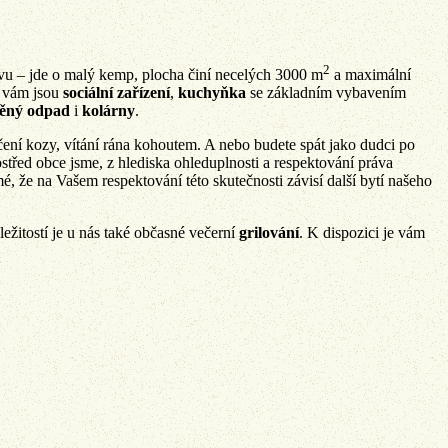
2
avu – jde o malý kemp, plocha činí necelých 3000 m
a maximální
i vám jsou
sociální zařízení
,
kuchyňka
se základním vybavením
děný odpad
i
kolárny
.
čení kozy, vítání rána kohoutem. A nebo budete spát jako dudci po
řed obce jsme, z hlediska ohleduplnosti a respektování práva
é, že na Vašem respektování této skutečnosti závisí další bytí našeho
.
ežitostí je u nás také občasné večerní
grilování
. K dispozici je vám