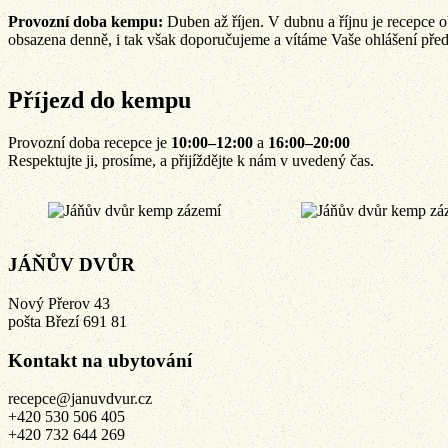
Provozní doba
kempu:
Duben až říjen. V dubnu a říjnu je recepce ob
obsazena denně, i tak však doporučujeme a vítáme Vaše ohlášení pře
Příjezd do kempu
Provozní doba recepce je
10:00–12:00
a
16:00–20:00
Respektujte ji, prosíme, a přijíždějte k nám v uvedený čas.
JÁŇŮV DVŮR
Nový Přerov 43
pošta Březí 691 81
Kontakt na ubytování
recepce@januvdvur.cz
+420 530 506 405
+420 732 644 269