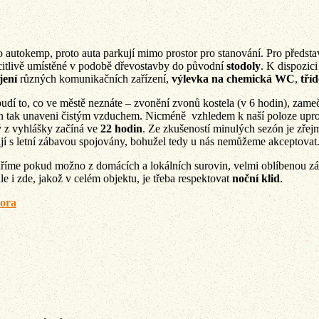
o autokemp, proto auta parkují mimo prostor pro stanování. Pro předst
itlivě umístěné v podobě dřevostavby do původní
stodoly
. K dispozic
jení
různých komunikačních zařízení,
výlevka na chemická WC
,
tří
udí to, co ve městě neznáte – zvonění zvonů kostela (v 6 hodin), zame
en tak unaveni čistým vzduchem. Nicméně vzhledem k naší poloze uprost
rý z vyhlášky začíná ve
22 hodin
. Ze zkušeností minulých sezón je zřejm
í s letní zábavou spojovány, bohužel tedy u nás nemůžeme akceptovat
 Vaříme pokud možno z domácích a lokálních surovin, velmi oblíbenou zál
le i zde, jakož v celém objektu, je třeba respektovat
noční klid
.
vora