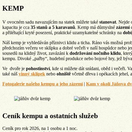
KEMP
V ovocném sadu navazujícím na statek můžete také
stanovat
. Nejde 
kapacita je cca
35 stanů a 5 karavanů
. Kemp má důmyslné
zázemí
c
a přiléhající kryté posezení, praktické uzamykatelné schránky na
dobí
Náš kemp je vyhledáván příznivci klidu a ticha. Ráno vás možná prob
předchozím večeru ve sklípku a dobré večeři v naší hospůdce nebo j
sousedů na klidný život, zavázáni k
dodržování nočního klidu
, kte
kempu. Divoké „pařby“, hudební produkce nebo bojové hry, jež bývaj
Ve dvoře je
pohostinství
, kde si můžete dát snídani, oběd i večeři.
také náš
vinný sklípek
nebo
ohniště
včetně dřeva i opékacích jehel, a
Fotogalerie našeho kempu a jeho zázemí
|
Kam v okolí Jáňova d
Ceník kempu a ostatních služeb
Ceník pro rok 2026, na 1 osobu a 1 noc.