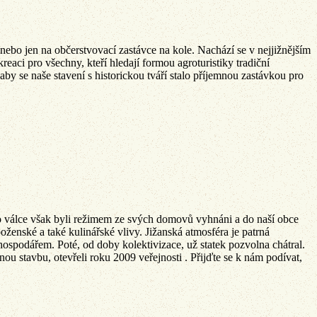
 nebo jen na občerstvovací zastávce na kole. Nachází se v nejjižnějším
aci pro všechny, kteří hledají formou agroturistiky tradiční
by se naše stavení s historickou tváří stalo příjemnou zastávkou pro
. Po válce však byli režimem ze svých domovů vyhnáni a do naší obce
oženské a také kulinářské vlivy. Jižanská atmosféra je patrná
hospodářem. Poté, od doby kolektivizace, už statek pozvolna chátral.
ěnou stavbu, otevřeli roku 2009 veřejnosti . Přijďte se k nám podívat,