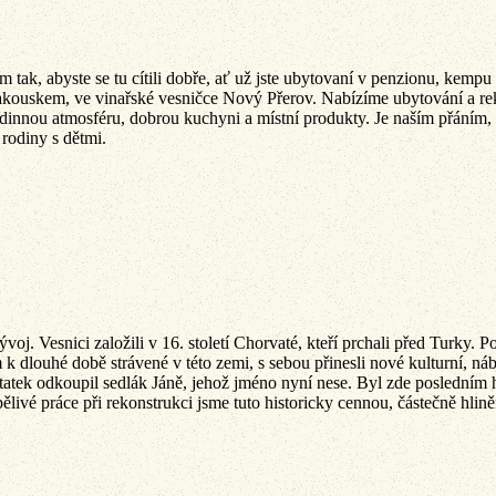
m tak, abyste se tu cítili dobře, ať už jste ubytovaní v penzionu, kempu
Rakouskem, ve vinařské vesničce Nový Přerov. Nabízíme ubytování a rekre
odinnou atmosféru, dobrou kuchyni a místní produkty. Je naším přáním, a
 rodiny s dětmi.
voj. Vesnici založili v 16. století Chorvaté, kteří prchali před Turky
k dlouhé době strávené v této zemi, s sebou přinesli nové kulturní, náb
 statek odkoupil sedlák Jáně, jehož jméno nyní nese. Byl zde posledním 
rpělivé práce při rekonstrukci jsme tuto historicky cennou, částečně hlin