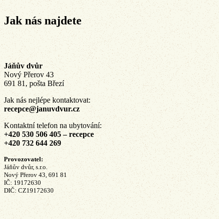
Jak nás najdete
Jáňův dvůr
Nový Přerov 43
691 81, pošta Březí
Jak nás nejlépe kontaktovat:
recepce@januvdvur.cz
Kontaktní telefon na ubytování:
+420 530 506 405 – recepce
+420 732 644 269
Provozovatel:
Jáňův dvůr, s.r.o.
Nový Přerov 43, 691 81
IČ: 19172630
DIČ: CZ19172630