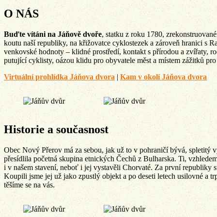
O NÁS
Buďte vítáni na Jáňově dvoře
, statku z roku 1780, zrekonstruované
koutu naší republiky, na křižovatce cyklostezek a zároveň hranici s 
venkovské hodnoty – klidné prostředí, kontakt s přírodou a zvířaty, r
putující cyklisty, oázou klidu pro obyvatele měst a místem zážitků pro
Virtuální prohlídka Jáňova dvora
|
Kam v okolí Jáňova dvora
Historie a současnost
Obec Nový Přerov má za sebou, jak už to v pohraničí bývá, spletitý vý
přesídlila početná skupina etnických Čechů z Bulharska. Ti, vzhledem 
i v našem stavení, neboť i jej vystavěli Chorvaté. Za první republiky
Koupili jsme jej už jako zpustlý objekt a po deseti letech usilovné a t
těšíme se na vás.